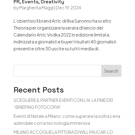
PR, Events, Creativity
by
Margherita Maggi
|
Dec 19, 2024
L’obiettivo Il brand Artic di Illva Saronno ha scelto
Theoria per organizzare la serata di lancio del
Calendario Artic Vodka 2022 in edizione limitata,
indirizzata a giornalisti e buyer I risultati 40 giornalisti
presenti e oltre 30 uscite su tutti i media di...
Search
Recent Posts
SCEGLIERE IL PARTNER EVENTI CON L’AI: LA FINE DEI
“BRIEFING FOTOCOPIA”
Eventi di Natale a Milano: come superare la solita cena
aziendale con la tecnologia immersiva
MILANO ACCOGLIE LA PITTURA DI WILL PAUCAR: LO