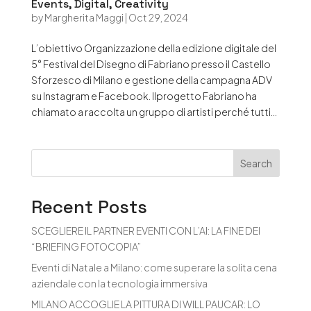
Events, Digital, Creativity
by
Margherita Maggi
|
Oct 29, 2024
L’obiettivo Organizzazione della edizione digitale del
5° Festival del Disegno di Fabriano presso il Castello
Sforzesco di Milano e gestione della campagna ADV
su Instagram e Facebook. Ilprogetto Fabriano ha
chiamato a raccolta un gruppo di artisti perché tutti...
Search
Recent Posts
SCEGLIERE IL PARTNER EVENTI CON L’AI: LA FINE DEI
“BRIEFING FOTOCOPIA”
Eventi di Natale a Milano: come superare la solita cena
aziendale con la tecnologia immersiva
MILANO ACCOGLIE LA PITTURA DI WILL PAUCAR: LO