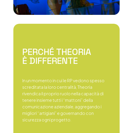
PERCHÉ THEORIA
È DIFFERENTE
In un momento in cui le RP vedono spesso
screditata la loro centralità, Theoria
rivendica il proprio ruolo nella capacità di
tenere insieme tutti i “mattoni” della
comunicazione aziendale, aggregando i
migliori “artigiani” e governando con
sicurezza ogni progetto.