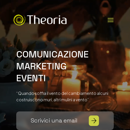
Video
Player
COMUNICAZIONE
MARKETING
EVENTI
“Quando soffia il vento del cambiamento alcuni
costruiscono muri, altri mulini a vento”
Scrivici una email