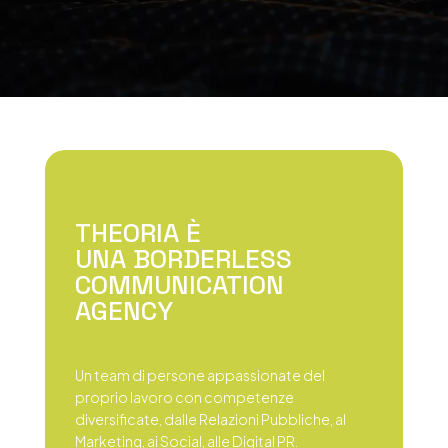
THEORIA È
UNA BORDERLESS
COMMUNICATION
AGENCY
Un team di persone appassionate del
proprio lavoro con competenze
diversificate, dalle Relazioni Pubbliche, al
Marketing, ai Social, alle Digital PR.