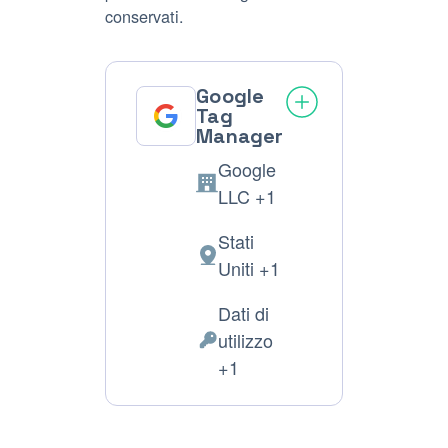
conservati.
Google
Tag
Manager
Google
Azienda:
LLC +1
Stati
Luogo
Uniti +1
del
Dati di
trattamento:
utilizzo
Dati
+1
Personali
trattati: