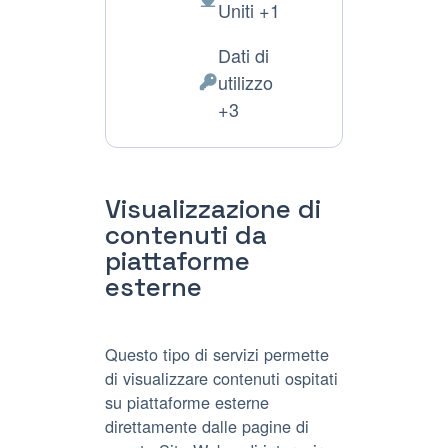
Luogo
Uniti +1
del
Dati di
trattamento:
utilizzo
Dati
+3
Personali
trattati:
Visualizzazione di
contenuti da
piattaforme
esterne
Questo tipo di servizi permette
di visualizzare contenuti ospitati
su piattaforme esterne
direttamente dalle pagine di