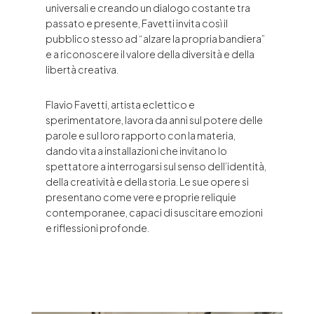
universali e creando un dialogo costante tra
passato e presente, Favetti invita così il
pubblico stesso ad “alzare la propria bandiera”
e a riconoscere il valore della diversità e della
libertà creativa.
Flavio Favetti, artista eclettico e
sperimentatore, lavora da anni sul potere delle
parole e sul loro rapporto con la materia,
dando vita a installazioni che invitano lo
spettatore a interrogarsi sul senso dell’identità,
della creatività e della storia. Le sue opere si
presentano come vere e proprie reliquie
contemporanee, capaci di suscitare emozioni
e riflessioni profonde.