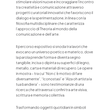
stimolare visioni nuove e incoraggiare l’incontro
tra creatività e comunicazione attraverso
progetti curatoriali innovativi che favoriscono il
dialogo e la sperimentazione, in linea con la
filosofia multidisciplinare che caratterizza
l’approccio di Theoria al mondo della
comunicazione e dell’arte.
Il percorso espositivo si snoda tra lavori che
evocano un universo poetico e materico, dove
la parola prende forma e diventa segno
tangibile, incisa o dipinta su superfici di legno,
metallo, carta e materiali di recupero. Le opere
in mostra – tra cui “Non c’è motivo di fare
diversamente”, “Iconostasi” e “Alza oh artista la
tua bandiera” – sono testimonianze di una
ricerca che attraversa i confini tra arte visiva,
scrittura e memoria collettiva.
Trasformando oggetti quotidiani in simboli