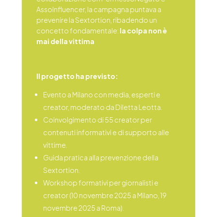
AssoInfluencer, la campagna puntava a
prevenire la Sextortion, ribadendo un
concetto fondamentale:
la colpa non è
mai della vittima
Il progetto ha previsto:
Evento a Milano con media, esperti e
creator, moderato da Diletta Leotta.
Coinvolgimento di 55 creator per
contenuti informativi e di supporto alle
vittime.
Guida pratica alla prevenzione della
Sextortion.
Workshop formativi per giornalisti e
creator (10 novembre 2025 a Milano, 19
novembre 2025 a Roma).