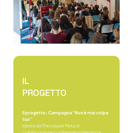
IL
PROGETTO
Il progetto: Campagna “Non è mai colpa
tua”
Ideata da Theoria per Meta, in
collaborazione con PermessoNegato e