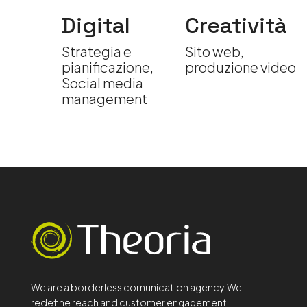
, PR
Digital
Creatività
ce
Strategia e
Sito web,
icio
pianificazione,
produzione video
Social media
management
We are a borderless comunication agency. We
redefine reach and customer engagement.