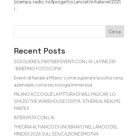
(stampa, radio, tv) Ilprogetto Lanciati in Italia nel 2021,
i...
Cerca
Recent Posts
SCEGLIERE IL PARTNER EVENTI CON L’AI: LA FINE DEI
“BRIEFING FOTOCOPIA”
Eventi di Natale a Milano: come superare la solita cena
aziendale con la tecnologia immersiva
MILANO ACCOGLIE LA PITTURA DI WILL PAUCAR: LO
SPAZIO THE WAREHOUSE OSPITA “ETHEREAL REALMS
PARTE II
INTERVISTA CON L’AI
THEORIA AL FIANCO DI UNOBRAVO NEL LANCIO DEL
MINDEX 2026 SULL’EDUCAZIONE EMOTIVA